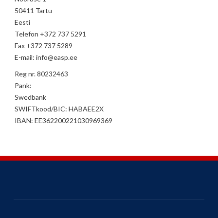
50411 Tartu
Eesti
Telefon +372 737 5291
Fax +372 737 5289
E-mail: info@easp.ee
Reg nr. 80232463
Pank:
Swedbank
SWIFTkood/BIC: HABAEE2X
IBAN: EE362200221030969369