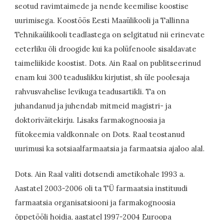
seotud ravimtaimede ja nende keemilise koostise
uurimisega. Koostöös Eesti Maaülikooli ja Tallinna
Tehnikaülikooli teadlastega on selgitatud nii erinevate
eeterliku õli droogide kui ka polüfenoole sisaldavate
taimeliikide koostist. Dots. Ain Raal on publitseerinud
enam kui 300 teaduslikku kirjutist, sh üle poolesaja
rahvusvahelise levikuga teadusartikli. Ta on
juhandanud ja juhendab mitmeid magistri- ja
doktoriväitekirju. Lisaks farmakognoosia ja
fütokeemia valdkonnale on Dots. Raal teostanud
uurimusi ka sotsiaalfarmaatsia ja farmaatsia ajaloo alal.
Dots. Ain Raal valiti dotsendi ametikohale 1993 a.
Aastatel 2003-2006 oli ta TÜ farmaatsia instituudi
farmaatsia organisatsiooni ja farmakognoosia
õppetööli hoidja, aastatel 1997-2004 Euroopa