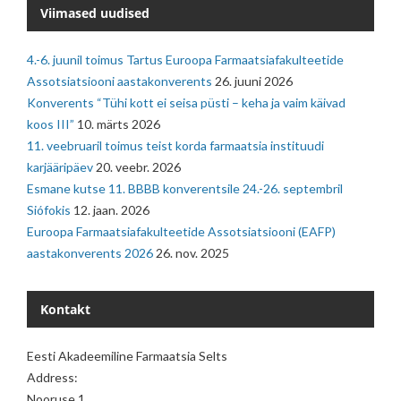
Viimased uudised
4.-6. juunil toimus Tartus Euroopa Farmaatsiafakulteetide
Assotsiatsiooni aastakonverents
26. juuni 2026
Konverents “Tühi kott ei seisa püsti – keha ja vaim käivad
koos III”
10. märts 2026
11. veebruaril toimus teist korda farmaatsia instituudi
karjääripäev
20. veebr. 2026
Esmane kutse 11. BBBB konverentsile 24.-26. septembril
Siófokis
12. jaan. 2026
Euroopa Farmaatsiafakulteetide Assotsiatsiooni (EAFP)
aastakonverents 2026
26. nov. 2025
Kontakt
Eesti Akadeemiline Farmaatsia Selts
Address:
Nooruse 1