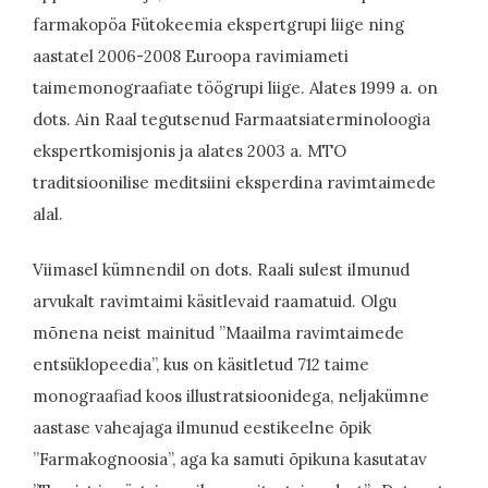
farmakopöa Fütokeemia ekspertgrupi liige ning
aastatel 2006-2008 Euroopa ravimiameti
taimemonograafiate töögrupi liige. Alates 1999 a. on
dots. Ain Raal tegutsenud Farmaatsiaterminoloogia
ekspertkomisjonis ja alates 2003 a. MTO
traditsioonilise meditsiini eksperdina ravimtaimede
alal.
Viimasel kümnendil on dots. Raali sulest ilmunud
arvukalt ravimtaimi käsitlevaid raamatuid. Olgu
mõnena neist mainitud ”Maailma ravimtaimede
entsüklopeedia”, kus on käsitletud 712 taime
monograafiad koos illustratsioonidega, neljakümne
aastase vaheajaga ilmunud eestikeelne õpik
”Farmakognoosia”, aga ka samuti õpikuna kasutatav