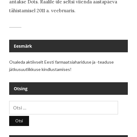
antakse Dots. Raalile üle seltsi viienda aastapäeva
tähistamisel 2011 a. veebruaris.
Eesmärk
Osaleda aktiivselt Eesti farmaatsiahariduse ja -teaduse
jätkusuutlikkuse kindlustamises!
Otsing
Otsi: