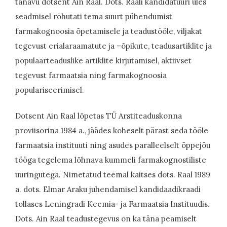
tänavu dotsent Ain Raal. Dots. Raali kandidatuuri üles
seadmisel rõhutati tema suurt pühendumist
farmakognoosia õpetamisele ja teadustööle, viljakat
tegevust erialaraamatute ja –õpikute, teadusartiklite ja
populaarteaduslike artiklite kirjutamisel, aktiivset
tegevust farmaatsia ning farmakognoosia
populariseerimisel.
Dotsent Ain Raal lõpetas TÜ Arstiteaduskonna
proviisorina 1984 a., jäädes koheselt pärast seda tööle
farmaatsia instituuti ning asudes paralleelselt õppejõu
tööga tegelema lõhnava kummeli farmakognostiliste
uuringutega. Nimetatud teemal kaitses dots. Raal 1989
a. dots. Elmar Araku juhendamisel kandidaadikraadi
tollases Leningradi Keemia- ja Farmaatsia Instituudis.
Dots. Ain Raal teadustegevus on ka täna peamiselt