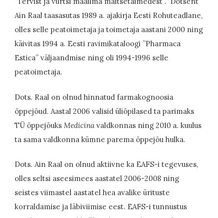
”Tervist ja vürtsi maailma maitsetaimedest”. Dotsent
Ain Raal taasasutas 1989 a. ajakirja Eesti Rohuteadlane,
olles selle peatoimetaja ja toimetaja aastani 2000 ning
käivitas 1994 a. Eesti ravimikataloogi ”Pharmaca
Estica” väljaandmise ning oli 1994-1996 selle
peatoimetaja.
Dots. Raal on olnud hinnatud farmakognoosia
õppejõud. Aastal 2006 valisid üliõpilased ta parimaks
TÜ õppejõuks
Medicina
valdkonnas ning 2010 a. kuulus
ta sama valdkonna kümne parema õppejõu hulka.
Dots. Ain Raal on olnud aktiivne ka EAFS-i tegevuses,
olles seltsi aseesimees aastatel 2006-2008 ning
seistes viimastel aastatel hea avalike ürituste
korraldamise ja läbiviimise eest. EAFS-i tunnustus