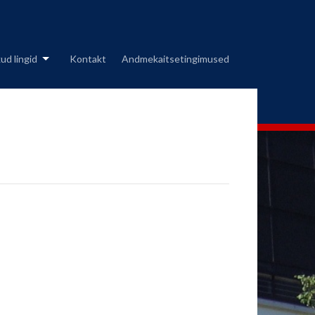
ud lingid
Kontakt
Andmekaitsetingimused