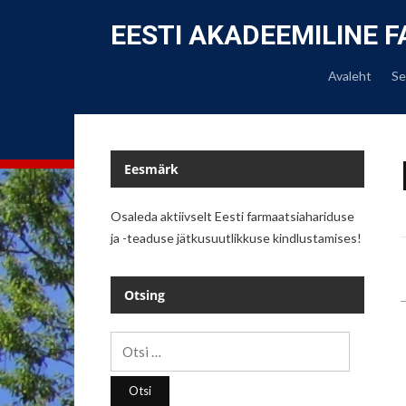
EESTI AKADEEMILINE 
Avaleht
Se
Eesmärk
Osaleda aktiivselt Eesti farmaatsiahariduse
ja -teaduse jätkusuutlikkuse kindlustamises!
Otsing
Otsi: