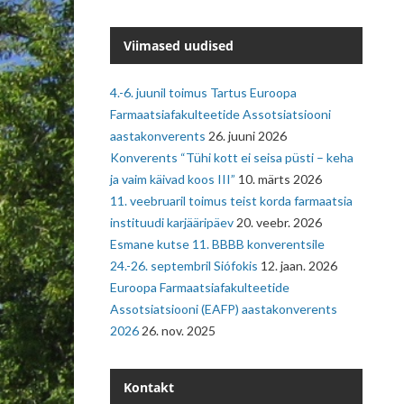
Viimased uudised
4.-6. juunil toimus Tartus Euroopa
Farmaatsiafakulteetide Assotsiatsiooni
aastakonverents
26. juuni 2026
Konverents “Tühi kott ei seisa püsti – keha
ja vaim käivad koos III”
10. märts 2026
11. veebruaril toimus teist korda farmaatsia
instituudi karjääripäev
20. veebr. 2026
Esmane kutse 11. BBBB konverentsile
24.-26. septembril Siófokis
12. jaan. 2026
Euroopa Farmaatsiafakulteetide
Assotsiatsiooni (EAFP) aastakonverents
2026
26. nov. 2025
Kontakt