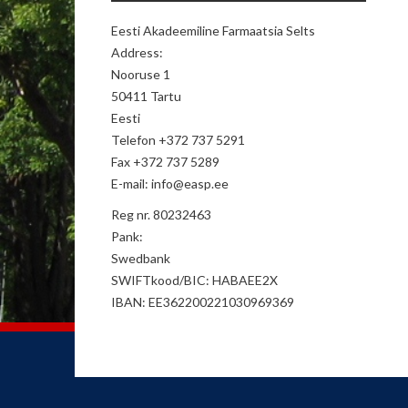
Eesti Akadeemiline Farmaatsia Selts
Address:
Nooruse 1
50411 Tartu
Eesti
Telefon +372 737 5291
Fax +372 737 5289
E-mail: info@easp.ee
Reg nr. 80232463
Pank:
Swedbank
SWIFTkood/BIC: HABAEE2X
IBAN: EE362200221030969369