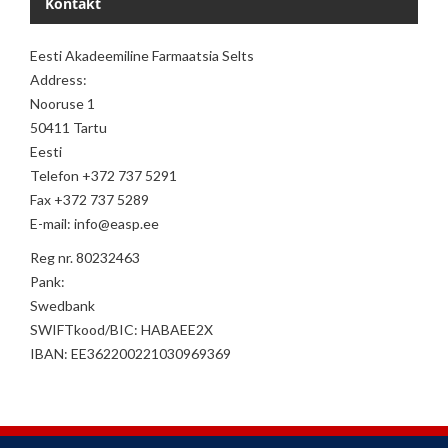
Kontakt
Eesti Akadeemiline Farmaatsia Selts
Address:
Nooruse 1
50411 Tartu
Eesti
Telefon +372 737 5291
Fax +372 737 5289
E-mail: info@easp.ee
Reg nr. 80232463
Pank:
Swedbank
SWIFTkood/BIC: HABAEE2X
IBAN: EE362200221030969369