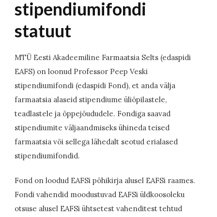
stipendiumifondi
statuut
MTÜ Eesti Akadeemiline Farmaatsia Selts (edaspidi
EAFS) on loonud Professor Peep Veski
stipendiumifondi (edaspidi Fond), et anda välja
farmaatsia alaseid stipendiume üliõpilastele,
teadlastele ja õppejõududele. Fondiga saavad
stipendiumite väljaandmiseks ühineda teised
farmaatsia või sellega lähedalt seotud erialased
stipendiumifondid.
Fond on loodud EAFSi põhikirja alusel EAFSi raames.
Fondi vahendid moodustuvad EAFSi üldkoosoleku
otsuse alusel EAFSi ühtsetest vahenditest tehtud