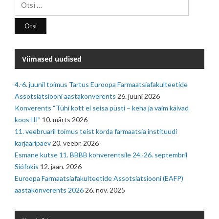
Viimased uudised
4.-6. juunil toimus Tartus Euroopa Farmaatsiafakulteetide
Assotsiatsiooni aastakonverents
26. juuni 2026
Konverents “Tühi kott ei seisa püsti – keha ja vaim käivad
koos III”
10. märts 2026
11. veebruaril toimus teist korda farmaatsia instituudi
karjääripäev
20. veebr. 2026
Esmane kutse 11. BBBB konverentsile 24.-26. septembril
Siófokis
12. jaan. 2026
Euroopa Farmaatsiafakulteetide Assotsiatsiooni (EAFP)
aastakonverents 2026
26. nov. 2025