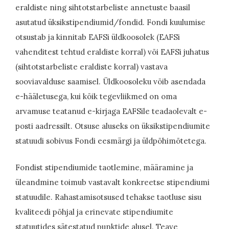
eraldiste ning sihtotstarbeliste annetuste baasil
asutatud üksikstipendiumid/fondid. Fondi kuulumise
otsustab ja kinnitab EAFSi üldkoosolek (EAFSi
vahenditest tehtud eraldiste korral) või EAFSi juhatus
(sihtotstarbeliste eraldiste korral) vastava
sooviavalduse saamisel. Üldkoosoleku võib asendada
e-hääletusega, kui kõik tegevliikmed on oma
arvamuse teatanud e-kirjaga EAFSile teadaolevalt e-
posti aadressilt. Otsuse aluseks on üksikstipendiumite
statuudi sobivus Fondi eesmärgi ja üldpõhimõtetega.
Fondist stipendiumide taotlemine, määramine ja
üleandmine toimub vastavalt konkreetse stipendiumi
statuudile. Rahastamisotsused tehakse taotluse sisu
kvaliteedi põhjal ja erinevate stipendiumite
statuutides sätestatud punktide alusel. Teave