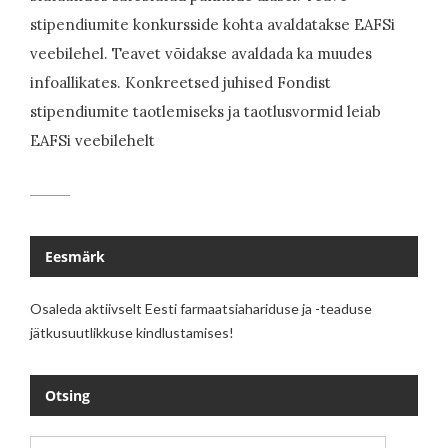
stipendiumite konkursside kohta avaldatakse EAFSi
veebilehel. Teavet võidakse avaldada ka muudes
infoallikates. Konkreetsed juhised Fondist
stipendiumite taotlemiseks ja taotlusvormid leiab
EAFSi veebilehelt
Eesmärk
Osaleda aktiivselt Eesti farmaatsiahariduse ja -teaduse
jätkusuutlikkuse kindlustamises!
Otsing
Otsi: