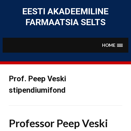
Skip
to
EESTI AKADEEMILINE
content
FARMAATSIA SELTS
HOME
Prof. Peep Veski
stipendiumifond
Professor Peep Veski