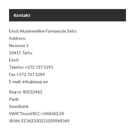
Kontakt
Eesti Akadeemiline Farmaatsia Selts
Address:
Nooruse 1
50411 Tartu
Eesti
Telefon +372 737 5291
Fax +372 737 5289
E-mail: info@easp.ee
Reg nr. 80232463
Pank:
Swedbank
SWIFTkood/BIC: HABAEE2X
IBAN: EE362200221030969369