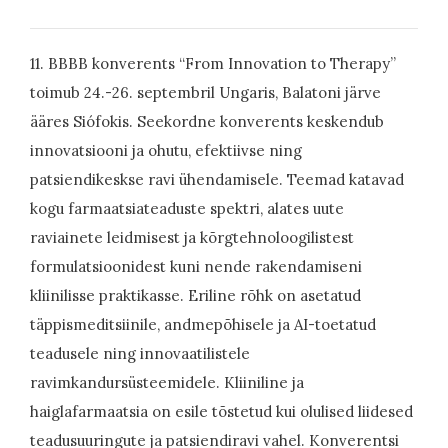
11. BBBB konverents “From Innovation to Therapy”
toimub 24.-26. septembril
Ungaris, Balatoni järve
ääres Siófokis. Seekordne konverents keskendub
innovatsiooni ja ohutu, efektiivse ning
patsiendikeskse ravi ühendamisele. Teemad katavad
kogu farmaatsiateaduste spektri, alates uute
raviainete leidmisest ja kõrgtehnoloogilistest
formulatsioonidest kuni nende rakendamiseni
kliinilisse praktikasse. Eriline rõhk on asetatud
täppismeditsiinile, andmepõhisele ja AI-toetatud
teadusele ning innovaatilistele
ravimkandursüsteemidele. Kliiniline ja
haiglafarmaatsia on esile tõstetud kui olulised liidesed
teadusuuringute ja patsiendiravi vahel. Konverentsi