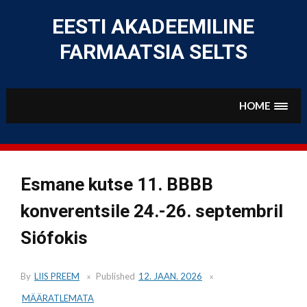
Skip
to
EESTI AKADEEMILINE
content
FARMAATSIA SELTS
HOME
Esmane kutse 11. BBBB
konverentsile 24.-26. septembril
Siófokis
By
LIIS PREEM
Published
12. JAAN. 2026
MÄÄRATLEMATA