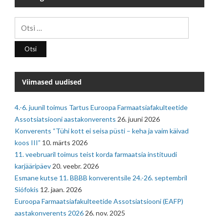
Otsi:
Viimased uudised
4.-6. juunil toimus Tartus Euroopa Farmaatsiafakulteetide
Assotsiatsiooni aastakonverents
26. juuni 2026
Konverents “Tühi kott ei seisa püsti – keha ja vaim käivad
koos III”
10. märts 2026
11. veebruaril toimus teist korda farmaatsia instituudi
karjääripäev
20. veebr. 2026
Esmane kutse 11. BBBB konverentsile 24.-26. septembril
Siófokis
12. jaan. 2026
Euroopa Farmaatsiafakulteetide Assotsiatsiooni (EAFP)
aastakonverents 2026
26. nov. 2025