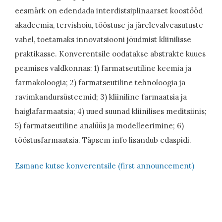
eesmärk on edendada interdistsiplinaarset koostööd
akadeemia, tervishoiu, tööstuse ja järelevalveasutuste
vahel, toetamaks innovatsiooni jõudmist kliinilisse
praktikasse. Konverentsile oodatakse abstrakte kuues
peamises valdkonnas: 1) farmatseutiline keemia ja
farmakoloogia; 2) farmatseutiline tehnoloogia ja
ravimkandursüsteemid; 3) kliiniline farmaatsia ja
haiglafarmaatsia; 4) uued suunad kliinilises meditsiinis;
5) farmatseutiline analüüs ja modelleerimine; 6)
tööstusfarmaatsia. Täpsem info lisandub edaspidi.
Esmane kutse konverentsile (first announcement)