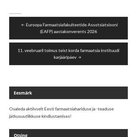
Navigeerimine
Euroopa Farmaatsiafakulteetide Assotsiatsiooni
(EAFP) aastakonverents 2026
11. veebruaril toimus teist korda farmaatsia instituudi
karjääripäev
Eesmärk
Osaleda aktiivselt Eesti farmaatsiahariduse ja -teaduse
jätkusuutlikkuse kindlustamises!
Otsing