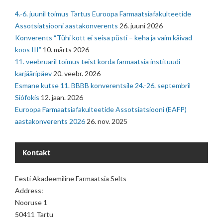
4.-6. juunil toimus Tartus Euroopa Farmaatsiafakulteetide
Assotsiatsiooni aastakonverents
26. juuni 2026
Konverents “Tühi kott ei seisa püsti – keha ja vaim käivad
koos III”
10. märts 2026
11. veebruaril toimus teist korda farmaatsia instituudi
karjääripäev
20. veebr. 2026
Esmane kutse 11. BBBB konverentsile 24.-26. septembril
Siófokis
12. jaan. 2026
Euroopa Farmaatsiafakulteetide Assotsiatsiooni (EAFP)
aastakonverents 2026
26. nov. 2025
Kontakt
Eesti Akadeemiline Farmaatsia Selts
Address:
Nooruse 1
50411 Tartu