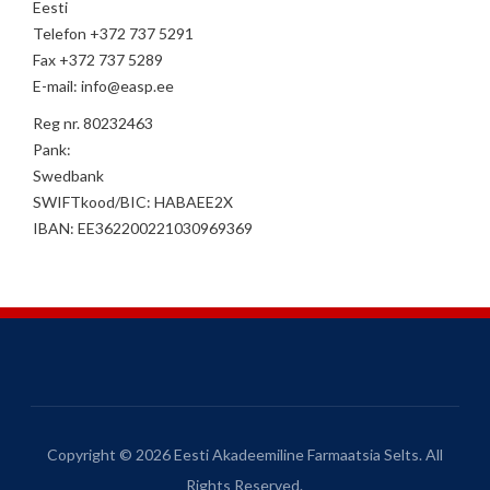
Eesti
Telefon +372 737 5291
Fax +372 737 5289
E-mail: info@easp.ee
Reg nr. 80232463
Pank:
Swedbank
SWIFTkood/BIC: HABAEE2X
IBAN: EE362200221030969369
Copyright © 2026 Eesti Akadeemiline Farmaatsia Selts. All
Rights Reserved.