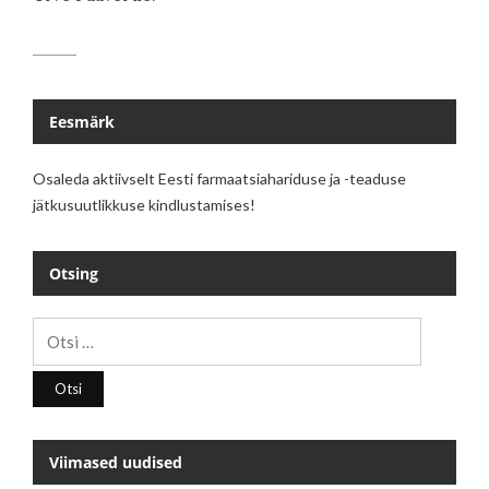
Eesmärk
Osaleda aktiivselt Eesti farmaatsiahariduse ja -teaduse
jätkusuutlikkuse kindlustamises!
Otsing
Otsi:
Viimased uudised