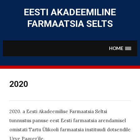
Skip
to
EESTI AKADEEMILINE
content
FARMAATSIA SELTS
HOME
2020
2020. a Eesti Akadeemilise Farmaatsia Seltsi
tunnustus panuse eest Eesti farmaatsia arendamisel
omistati Tartu Ülikooli farmaatsia instituudi dotsendile
Urve Paaver’ile.