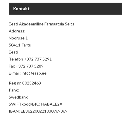
Kontakt
Eesti Akadeemiline Farmaatsia Selts
Address:
Nooruse 1
50411 Tartu
Eesti
Telefon +372 737 5291
Fax +372 737 5289
E-mail: info@easp.ee
Reg nr. 80232463
Pank:
Swedbank
SWIFTkood/BIC: HABAEE2X
IBAN: EE362200221030969369