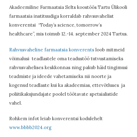
Akadeemiline Farmaatsia Selts koostöös Tartu Ülikooli
farmaatsia instituudiga korraldab rahvsuvahelist
konverentsi “Today’s science, tomorrow’s
healthcare”, mis toimub 12.-14. september 2024 Tartus.
Rahvusvaheline farmaatsia konverents
loob mitmeid
võimalusi teadlastele oma teadustöö tutvustamiseks
rahvusvahelises keskkonnas ning pakub häid tingimusi
teadmiste ja ideede vahetamiseks nii noorte ja
kogenud teadlaste kui ka akadeemias, ettevõtluses ja
poliitikakujundajate poolel töötavate spetsialistide
vahel.
Rohkem infot leiab konverentsi kodulehelt
www.bbbb2024.org