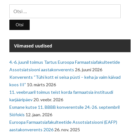
Otsi:
Viimased uudised
4.-6. juunil toimus Tartus Euroopa Farmaatsiafakulteetide
Assotsiatsiooni aastakonverents
26. juuni 2026
Konverents “Tühi kott ei seisa püsti – keha ja vaim käivad
koos III”
10. märts 2026
11. veebruaril toimus teist korda farmaatsia instituudi
karjääripäev
20. veebr. 2026
Esmane kutse 11. BBBB konverentsile 24.-26. septembril
Siófokis
12. jaan. 2026
Euroopa Farmaatsiafakulteetide Assotsiatsiooni (EAFP)
aastakonverents 2026
26. nov. 2025