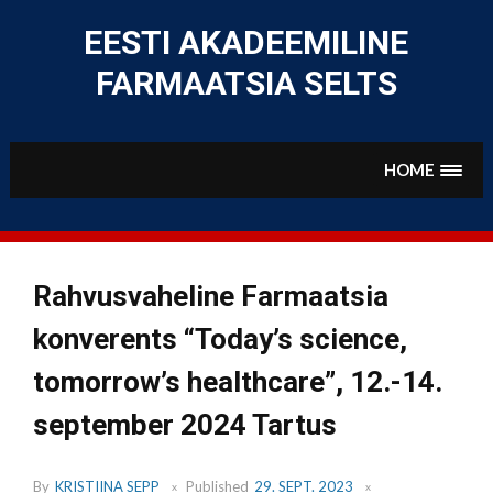
Skip
to
EESTI AKADEEMILINE
content
FARMAATSIA SELTS
HOME
Rahvusvaheline Farmaatsia
konverents “Today’s science,
tomorrow’s healthcare”, 12.-14.
september 2024 Tartus
By
KRISTIINA SEPP
Published
29. SEPT. 2023