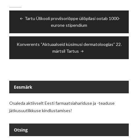
Navigeerimine
Tartu Ülikooli proviisoriõppe üliõpilasi ootab 1000-
eurone stipendium
Konverents “Aktuaalseid küsimusi dermatoloogias” 22.
märtsil Tartus
Eesmärk
Osaleda aktiivselt Eesti farmaatsiahariduse ja -teaduse
jätkusuutlikkuse kindlustamises!
Otsing