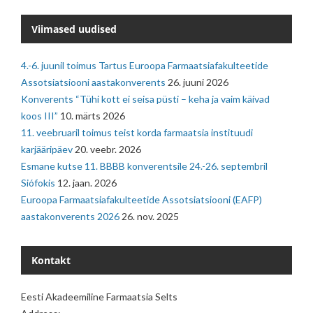
Viimased uudised
4.-6. juunil toimus Tartus Euroopa Farmaatsiafakulteetide
Assotsiatsiooni aastakonverents
26. juuni 2026
Konverents “Tühi kott ei seisa püsti – keha ja vaim käivad
koos III”
10. märts 2026
11. veebruaril toimus teist korda farmaatsia instituudi
karjääripäev
20. veebr. 2026
Esmane kutse 11. BBBB konverentsile 24.-26. septembril
Siófokis
12. jaan. 2026
Euroopa Farmaatsiafakulteetide Assotsiatsiooni (EAFP)
aastakonverents 2026
26. nov. 2025
Kontakt
Eesti Akadeemiline Farmaatsia Selts