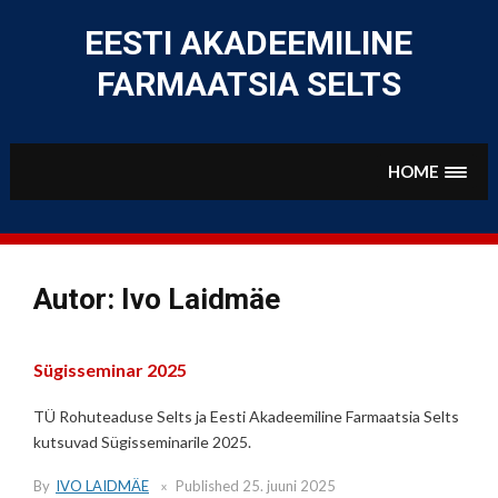
Skip
to
EESTI AKADEEMILINE
content
FARMAATSIA SELTS
HOME
Autor:
Ivo Laidmäe
Sügisseminar 2025
TÜ Rohuteaduse Selts ja Eesti Akadeemiline Farmaatsia Selts
kutsuvad Sügisseminarile 2025.
By
IVO LAIDMÄE
Published
25. juuni 2025