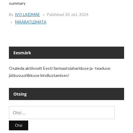
summary
By
IVO LAIDMÄE
Published
30. okt. 2024
MÄÄRATLEMATA
Eesmärk
Osaleda aktiivselt Eesti farmaatsiahariduse ja -teaduse
jätkusuutlikkuse kindlustamises!
Otsing
Otsi: