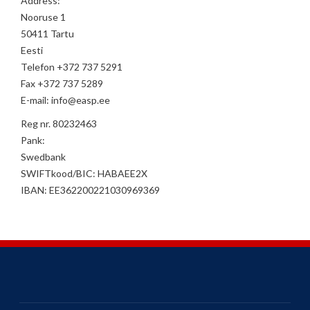
Address:
Nooruse 1
50411 Tartu
Eesti
Telefon +372 737 5291
Fax +372 737 5289
E-mail: info@easp.ee
Reg nr. 80232463
Pank:
Swedbank
SWIFTkood/BIC: HABAEE2X
IBAN: EE362200221030969369