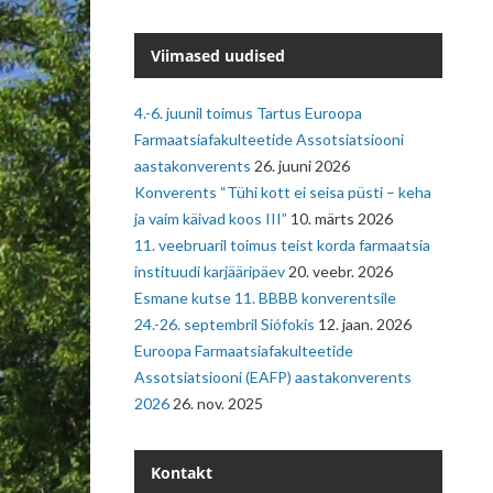
Viimased uudised
4.-6. juunil toimus Tartus Euroopa
Farmaatsiafakulteetide Assotsiatsiooni
aastakonverents
26. juuni 2026
Konverents “Tühi kott ei seisa püsti – keha
ja vaim käivad koos III”
10. märts 2026
11. veebruaril toimus teist korda farmaatsia
instituudi karjääripäev
20. veebr. 2026
Esmane kutse 11. BBBB konverentsile
24.-26. septembril Siófokis
12. jaan. 2026
Euroopa Farmaatsiafakulteetide
Assotsiatsiooni (EAFP) aastakonverents
2026
26. nov. 2025
Kontakt