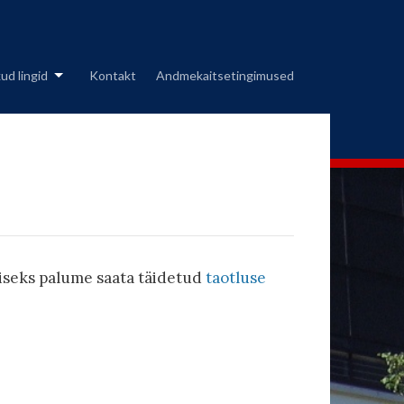
ud lingid
Kontakt
Andmekaitsetingimused
miseks palume saata täidetud
taotluse