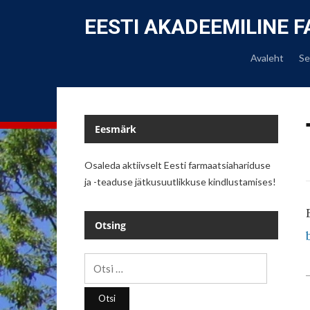
EESTI AKADEEMILINE 
Avaleht
Se
Eesmärk
Osaleda aktiivselt Eesti farmaatsiahariduse
ja -teaduse jätkusuutlikkuse kindlustamises!
Otsing
Otsi: