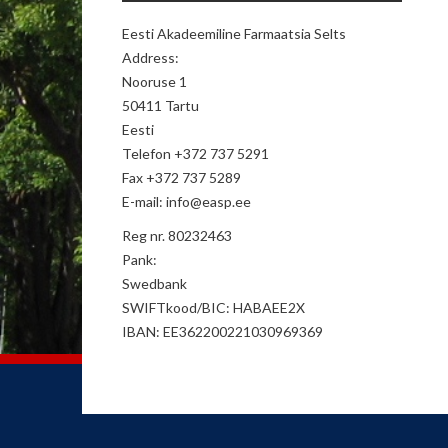
Eesti Akadeemiline Farmaatsia Selts
Address:
Nooruse 1
50411 Tartu
Eesti
Telefon +372 737 5291
Fax +372 737 5289
E-mail: info@easp.ee
Reg nr. 80232463
Pank:
Swedbank
SWIFTkood/BIC: HABAEE2X
IBAN: EE362200221030969369