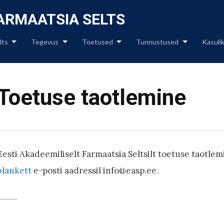
Skip
to
FARMAATSIA SELTS
content
lts
Tegevus
Toetused
Tunnustused
Kasulik
Toetuse taotlemine
Eesti Akadeemiliselt Farmaatsia Seltsilt toetuse taotle
blankett
e-posti aadressil info@easp.ee.