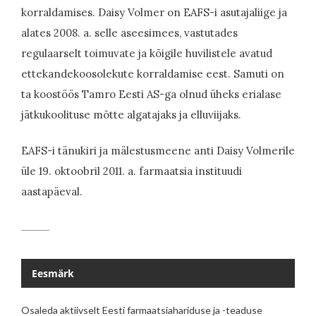
korraldamises. Daisy Volmer on EAFS-i asutajaliige ja
alates 2008. a. selle aseesimees, vastutades
regulaarselt toimuvate ja kõigile huvilistele avatud
ettekandekoosolekute korraldamise eest. Samuti on
ta koostöös Tamro Eesti AS-ga olnud üheks erialase
jätkukoolituse mõtte algatajaks ja elluviijaks.
EAFS-i tänukiri ja mälestusmeene anti Daisy Volmerile
üle 19. oktoobril 2011. a. farmaatsia instituudi
aastapäeval.
Eesmärk
Osaleda aktiivselt Eesti farmaatsiahariduse ja -teaduse