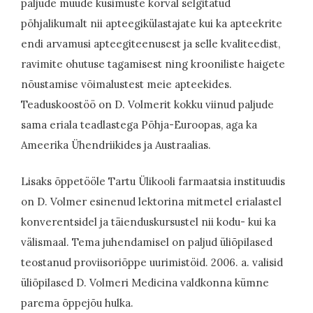
paljude muude küsimuste kõrval selgitatud
põhjalikumalt nii apteegikülastajate kui ka apteekrite
endi arvamusi apteegiteenusest ja selle kvaliteedist,
ravimite ohutuse tagamisest ning krooniliste haigete
nõustamise võimalustest meie apteekides.
Teaduskoostöö on D. Volmerit kokku viinud paljude
sama eriala teadlastega Põhja-Euroopas, aga ka
Ameerika Ühendriikides ja Austraalias.
Lisaks õppetööle Tartu Ülikooli farmaatsia instituudis
on D. Volmer esinenud lektorina mitmetel erialastel
konverentsidel ja täienduskursustel nii kodu- kui ka
välismaal. Tema juhendamisel on paljud üliõpilased
teostanud proviisoriõppe uurimistöid. 2006. a. valisid
üliõpilased D. Volmeri Medicina valdkonna kümne
parema õppejõu hulka.