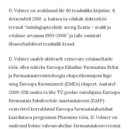
D. Volmer on avaldanud üle 80 teadusliku kirjutise. 8.
detsembril 2010. a. kaitses ta edukalt doktoritöö
teemal “Jamüügiapteekide areng Eestis – avalik ja
erialane arvamus 1993-2006” ja talle omistati
filosoofiadoktori teaduslik kraad.
D. Volmer osaleb aktiivselt erinevate erialaseltside
töös, olles näiteks Euroopa Kliinilise Farmaatsia Seltsi
ja Farmaatsiaterminoloogia ekspertkomisjoni liige
ning Euroopa Ravimiameti (EMEA) ekspert. Aastatel
2009-2011 osales ta ühe TÜ poolse esindajana Euroopa
Farmaatsia Fakulteetide Assotsiatsiooni (EAFP)
eestvõttel korraldatud Euroopa farmaatsiaharidust
kaardistava programmi Pharmine töös. D. Volmer on
osalenud kolme rahvusvahelise farmaatsiakonverentsi