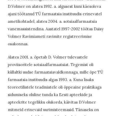
D.Volmer on alates 1992. a. algusest kuni käesoleva
ajani töötanud TÜ farmaatsia instituudis erinevatel
ametikohtadel, alates 2004. a. sotsiaalfarmaatsia
vanemassistendina. Aastatel 1997-2002 töötas Daisy
Volmer Ravimiameti ravimite registreerimise
osakonnas.
Alates 2001. a. õpetab D. Volmer tulevastele
proviisoritele sotsiaalfarmaatsiat. Tegemist oli
küllaltki uudse farmaatsiavaldkonnaga, mille õpe TÜ
farmaatsia instituudis algas 1993. a. Kuna lisaks
teoreetilistele teadmistele oli õppeaine praktikaga
sidumiseks oluline tunda ka Eesti apteekide ja
apteekrite tegelikku olukorda, käivitas D.Volmer
mitmeid erinevaid uurimisteemasid. Tänaseks on