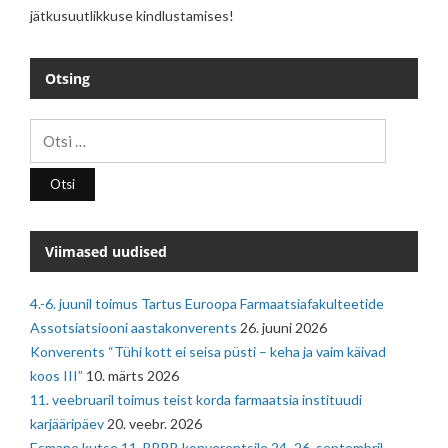
jätkusuutlikkuse kindlustamises!
Otsing
Otsi:
Viimased uudised
4.-6. juunil toimus Tartus Euroopa Farmaatsiafakulteetide
Assotsiatsiooni aastakonverents
26. juuni 2026
Konverents “Tühi kott ei seisa püsti – keha ja vaim käivad
koos III”
10. märts 2026
11. veebruaril toimus teist korda farmaatsia instituudi
karjääripäev
20. veebr. 2026
Esmane kutse 11. BBBB konverentsile 24.-26. septembril