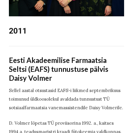
2011
Eesti Akadeemilise Farmaatsia
Seltsi (EAFS) tunnustuse pälvis
Daisy Volmer
Sellel aastal otsustasid EAFS-i liikmed septembrikuus
toimunud üldkoosolekul avaldada tunnustust TÜ
sotsiaalfarmaatsia vanemassistendile Daisy Volmerile.
D. Volmer lõpetas TÜ proviisorina 1992. a., kaitses
1994 a. teadusmagistri kraadi fütokeemia valdkonnas.