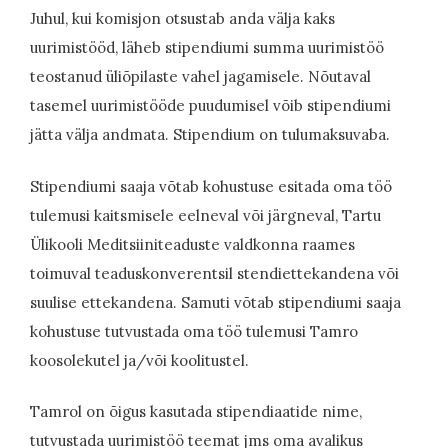
Juhul, kui komisjon otsustab anda välja kaks
uurimistööd, läheb stipendiumi summa uurimistöö
teostanud üliõpilaste vahel jagamisele. Nõutaval
tasemel uurimistööde puudumisel võib stipendiumi
jätta välja andmata. Stipendium on tulumaksuvaba.
Stipendiumi saaja võtab kohustuse esitada oma töö
tulemusi kaitsmisele eelneval või järgneval, Tartu
Ülikooli Meditsiiniteaduste valdkonna raames
toimuval teaduskonverentsil stendiettekandena või
suulise ettekandena. Samuti võtab stipendiumi saaja
kohustuse tutvustada oma töö tulemusi Tamro
koosolekutel ja/või koolitustel.
Tamrol on õigus kasutada stipendiaatide nime,
tutvustada uurimistöö teemat jms oma avalikus