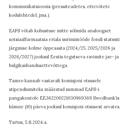
kommunikatsioonis (pressiteadetes, ettevõtete
kodulehtedel, jms.).
EAFS võtab kohustuse mitte sõlmida analoogset
sotsiaalfarmaatsia eriala uurimistööde fondi statuuti
järgmise kolme õppeaasta (2024/25, 2025/2026 ja
2026/2027) jooksul Eestis tegutseva ravimite jae- ja
hulgikaubandusettevõttega.
Tamro kannab vastavalt komisjoni otsusele
stipendiumiteks määratud summad EAFS-i
pangakontole EE362200221030969369 Swedbank’is
kümne (10) päeva jooksul komisjoni otsusest arvates.
Tartus, 5.11.2024.a.