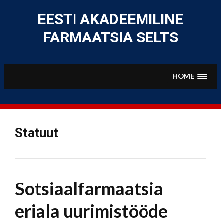
Skip
to
EESTI AKADEEMILINE
content
FARMAATSIA SELTS
HOME
Statuut
Sotsiaalfarmaatsia
eriala uurimistööde