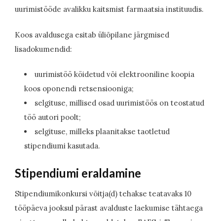
uurimistööde avalikku kaitsmist farmaatsia instituudis.
Koos avaldusega esitab üliõpilane järgmised
lisadokumendid:
uurimistöö köidetud või elektrooniline koopia
koos oponendi retsensiooniga;
selgituse, millised osad uurimistöös on teostatud
töö autori poolt;
selgituse, milleks plaanitakse taotletud
stipendiumi kasutada.
Stipendiumi eraldamine
Stipendiumikonkursi võitja(d) tehakse teatavaks 10
tööpäeva jooksul pärast avalduste laekumise tähtaega