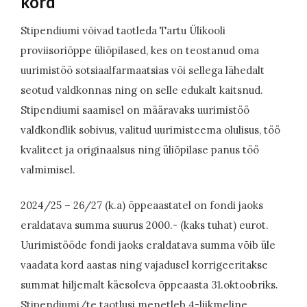
kord
Stipendiumi võivad taotleda Tartu Ülikooli
proviisoriõppe üliõpilased, kes on teostanud oma
uurimistöö sotsiaalfarmaatsias või sellega lähedalt
seotud valdkonnas ning on selle edukalt kaitsnud.
Stipendiumi saamisel on määravaks uurimistöö
valdkondlik sobivus, valitud uurimisteema olulisus, töö
kvaliteet ja originaalsus ning üliõpilase panus töö
valmimisel.
2024/25 – 26/27 (k.a) õppeaastatel on fondi jaoks
eraldatava summa suurus 2000.- (kaks tuhat) eurot.
Uurimistööde fondi jaoks eraldatava summa võib üle
vaadata kord aastas ning vajadusel korrigeeritakse
summat hiljemalt käesoleva õppeaasta 31.oktoobriks.
Stipendiumi/te taotlusi menetleb 4-liikmeline