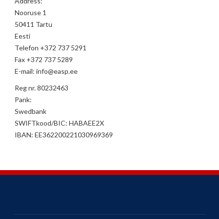
Address:
Nooruse 1
50411 Tartu
Eesti
Telefon +372 737 5291
Fax +372 737 5289
E-mail: info@easp.ee
Reg nr. 80232463
Pank:
Swedbank
SWIFTkood/BIC: HABAEE2X
IBAN: EE362200221030969369