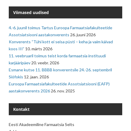
Viimased uudised
4.-6. juunil toimus Tartus Euroopa Farmaatsiafakulteetide
Assotsiatsiooni aastakonverents
26. juuni 2026
Konverents “Tühi kott ei seisa püsti – keha ja vaim käivad
koos III”
10. märts 2026
11. veebruaril toimus teist korda farmaatsia instituudi
karjääripäev
20. veebr. 2026
Esmane kutse 11. BBBB konverentsile 24.-26. septembril
Siófokis
12. jaan. 2026
Euroopa Farmaatsiafakulteetide Assotsiatsiooni (EAFP)
aastakonverents 2026
26. nov. 2025
Kontakt
Eesti Akadeemiline Farmaatsia Selts