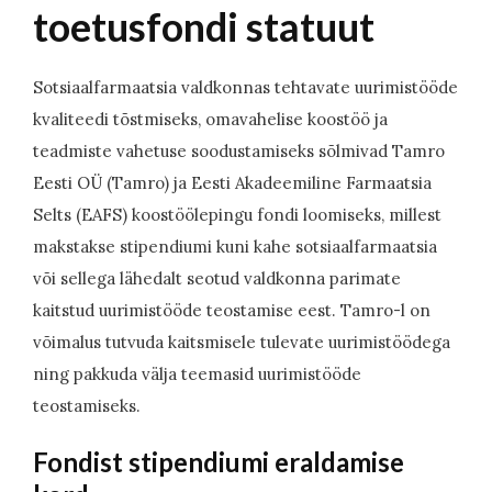
toetusfondi statuut
Sotsiaalfarmaatsia valdkonnas tehtavate uurimistööde
kvaliteedi tõstmiseks, omavahelise koostöö ja
teadmiste vahetuse soodustamiseks sõlmivad Tamro
Eesti OÜ (Tamro) ja Eesti Akadeemiline Farmaatsia
Selts (EAFS) koostöölepingu fondi loomiseks, millest
makstakse stipendiumi kuni kahe sotsiaalfarmaatsia
või sellega lähedalt seotud valdkonna parimate
kaitstud uurimistööde teostamise eest. Tamro-l on
võimalus tutvuda kaitsmisele tulevate uurimistöödega
ning pakkuda välja teemasid uurimistööde
teostamiseks.
Fondist stipendiumi eraldamise