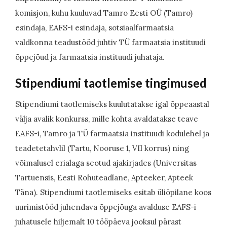
komisjon, kuhu kuuluvad Tamro Eesti OÜ (Tamro)
esindaja, EAFS-i esindaja, sotsiaalfarmaatsia
valdkonna teadustööd juhtiv TÜ farmaatsia instituudi
õppejõud ja farmaatsia instituudi juhataja.
Stipendiumi taotlemise tingimused
Stipendiumi taotlemiseks kuulutatakse igal õppeaastal
välja avalik konkurss, mille kohta avaldatakse teave
EAFS-i, Tamro ja TÜ farmaatsia instituudi kodulehel ja
teadetetahvlil (Tartu, Nooruse 1, VII korrus) ning
võimalusel erialaga seotud ajakirjades (Universitas
Tartuensis, Eesti Rohuteadlane, Apteeker, Apteek
Täna). Stipendiumi taotlemiseks esitab üliõpilane koos
uurimistööd juhendava õppejõuga avalduse EAFS-i
juhatusele hiljemalt 10 tööpäeva jooksul pärast