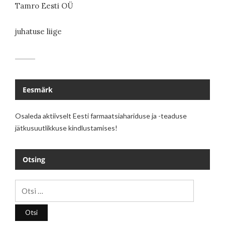
Tamro Eesti OÜ
juhatuse liige
Eesmärk
Osaleda aktiivselt Eesti farmaatsiahariduse ja -teaduse
jätkusuutlikkuse kindlustamises!
Otsing
Otsi: