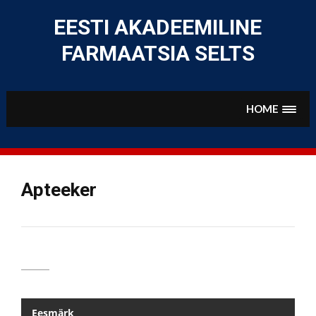
Skip
to
EESTI AKADEEMILINE
content
FARMAATSIA SELTS
HOME
Apteeker
Eesmärk