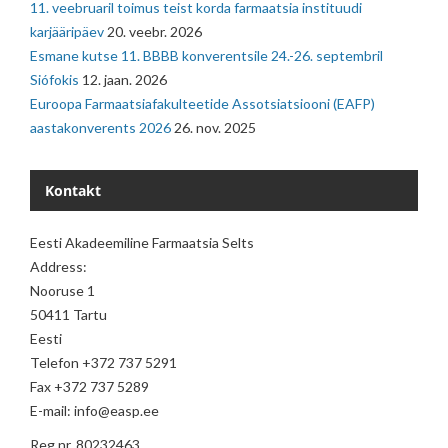
11. veebruaril toimus teist korda farmaatsia instituudi
karjääripäev
20. veebr. 2026
Esmane kutse 11. BBBB konverentsile 24.-26. septembril
Siófokis
12. jaan. 2026
Euroopa Farmaatsiafakulteetide Assotsiatsiooni (EAFP)
aastakonverents 2026
26. nov. 2025
Kontakt
Eesti Akadeemiline Farmaatsia Selts
Address:
Nooruse 1
50411 Tartu
Eesti
Telefon +372 737 5291
Fax +372 737 5289
E-mail: info@easp.ee
Reg nr. 80232463