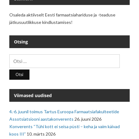
Osaleda aktiivselt Eesti farmaatsiahariduse ja -teaduse
jätkusuutlikkuse kindlustamises!
Otsing
Otsi:
Viimased uudised
4.-6. juunil toimus Tartus Euroopa Farmaatsiafakulteetide
Assotsiatsiooni aastakonverents
26. juuni 2026
Konverents “Tühi kott ei seisa püsti – keha ja vaim käivad
koos III”
10. märts 2026